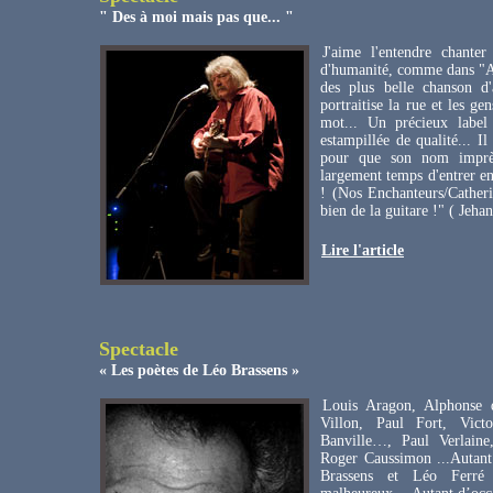
" Des à moi mais pas que... "
J'aime l'entendre chanter
d'humanité, comme dans "A
des plus belle chanson d'
portraitise la rue et les g
mot... Un précieux label
estampillée de qualité... I
pour que son nom imprèg
largement temps d'entrer en
! (Nos Enchanteurs/Catheri
bien de la guitare !" ( Jehan
Lire l'article
Spectacle
« Les poètes de Léo Brassens »
Louis Aragon, Alphonse d
Villon, Paul Fort, Vic
Banville…, Paul Verlaine
Roger Caussimon ...Autant
Brassens et Léo Ferré