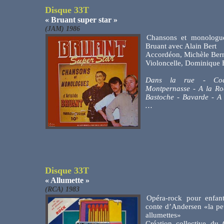
Disque 33T
« Bruant super star »
(JAM) 1986
Chansons et monologue
Bruant avec Alain Bert
Accordéon, Michèle Ber
Violoncelle, Dominique 
Dans la rue - Coq
Montpernasse - A la Roq
Bastoche - Bavarde - A 
…
Disque 33T
« Allumette »
(RCA) 1983
Opéra-rock pour enfant
conte d’Andersen «la peti
allumettes»
Création collective du 