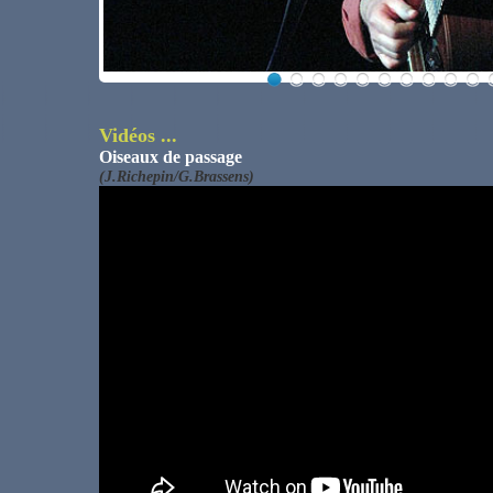
Vidéos ...
Oiseaux de passage
(J.Richepin/G.Brassens)