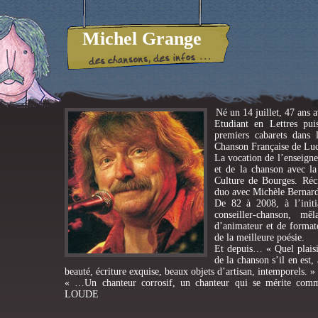
Michel Grange
Né un 14 juillet, 47 ans 
Etudiant en Lettres puis
premiers cabarets dans
Chanson Française de Lu
La vocation de l’enseigne
et de la chanson avec la
Culture de Bourges. Réc
duo avec Michèle Bernard
De 82 à 2008, à l’initia
conseiller-chanson, mê
d’animateur et de formate
de la meilleure poésie.
Et depuis… « Quel plais
de la chanson s’il en est,
beauté, écriture exquise, beaux objets d’artisan, intemporel
« …Un chanteur corrosif, un chanteur qui se mérite comm
LOUDE