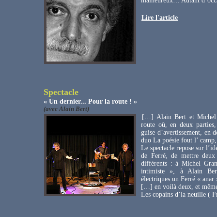
malheureux… Autant d’occas
Lire l'article
Spectacle
« Un dernier... Pour la route ! »
(avec Alain Bert)
[…] Alain Bert et Michel
route où, en deux parties,
guise d’avertissement, en d
duo La poésie fout l’ camp,
Le spectacle repose sur l’id
de Ferré, de mettre deux 
différents : à Michel Gra
intimiste », à Alain Ber
électriques un Ferré « anar
[…] en voilà deux, et même t
Les copains d’la neuille ( 