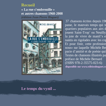
Recueil
« La rue s’embrouille »
et autres chansons 1968-2008
(édition Jean Pierre Huguet)
37 chansons écrites depuis 19
passe, le mauvais temps qui t
quartiers populaires aux airs 
jouent Saint-Trop’ ou Neuilly
la joie de vivre de manif’s e
nantis en rigolades avec les co
Et pour finir, cette professi
nous» sur laquelle Michèle Ber
pacte d’amitié et de poésie qui 
Textes de chansons illustrés pa
préface de Michèle Bernard
(ISBN 978-2-35575-023-6)
disponible sur www.editionhuguet.
Le temps du vynil ...