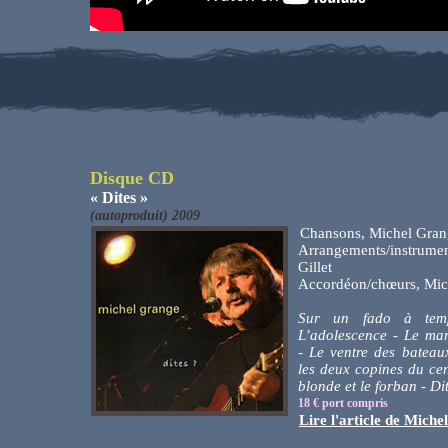
Disque CD
« Dites »
(autoproduit) 2009
Chansons, Michel Gran
Arrangements/instrum
Gillet
Accordéon/chœurs, Mic
Sur un fado à tem
L’adolescence - Le mar
- Le ventre des bateaux
les deux copines du cent
blonde et le forban - D
18 € port compris
Lire l'article de Mich